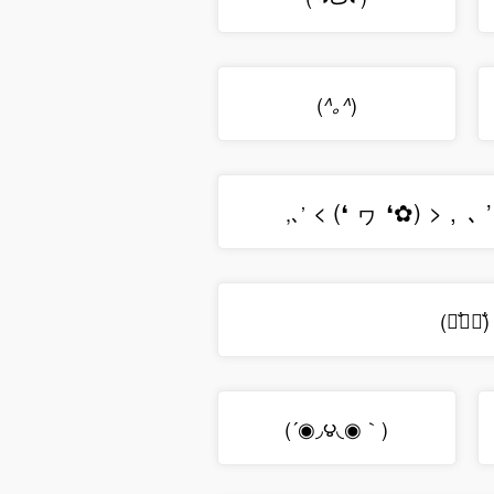
(
)
^｡^
<
(
❛
ヮ
❛
✿
)
>
,
､
’
,､’
(
)
꒩̐﹀꒩̐
(´◉◞౪◟◉｀)