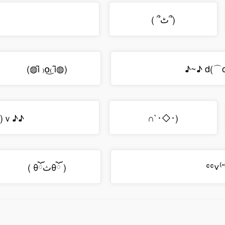
( ՞ٹ՞)
(◍ȋ ₎໐͜₍ ȋ◍)
♪~♪ d(⌒
)ｖ♪♪
∩`･◇･)
( θོثθོ )
ʿʿ˅⁽ˆ⁰