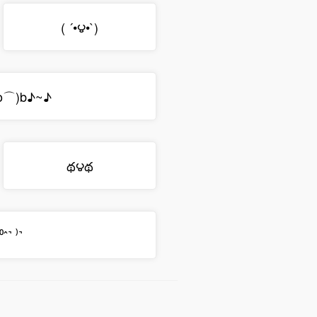
( ´•౪•`)
o⌒)b♪~♪
థ౪థ
ˆ˺ ⁾˺