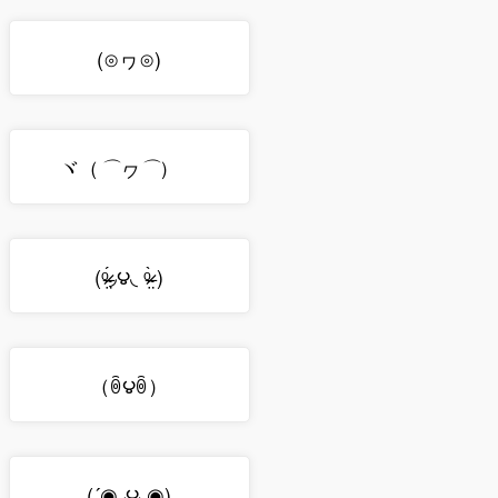
(⊙ヮ⊙)
ヾ（
）ゞ
⌒ヮ⌒
(ᵒ̴̶̷̤́◞౪◟ ᵒ̴̶̷̤̀ )
（ꉺ౪ꉺ）
(´◉◞౪◟◉)