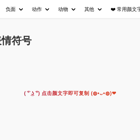
负面
动作
动物
其他
❤️
常用颜文字(
表情符号
( ͡° ͜ʖ ͡°) 点击颜文字即可复制 (◍•ᴗ•◍)❤