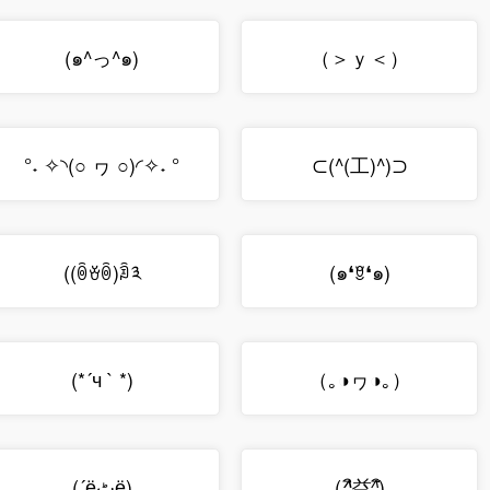
(๑^っ^๑)
（＞ｙ＜）
°˖ ✧◝(○ ヮ ○)◜✧˖ °
⊂(^(工)^)⊃
((ꉺꈊꉺ)ꀢ༣
(๑❛ꆚ❛๑)
(*´ч ` *)
（｡◑ヮ◑｡）
(
)
(´ёٹё)
^ิ益^ิ