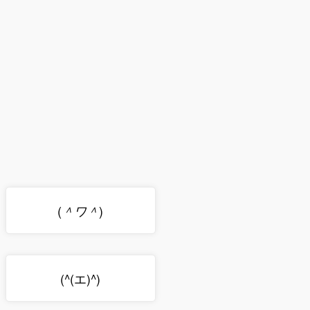
(
)
＾ワ＾
(^(エ)^)