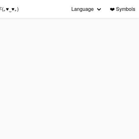
｡♥‿♥｡)
Language
❤️
Symbols