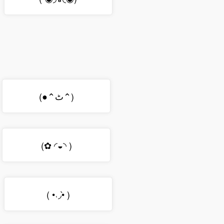
(●⌃ٹ⌃)
(✿ ◜◒◝ )
( •˓◞•̀ )