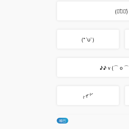
(
)
ꄱͦ︺ꄱͦ
(*´∪`)
♪♪ｖ(⌒ｏ⌒
₍‧ꀈ˙⁾՜
嘴巴