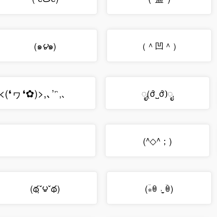
(๑
๑)
（＾凹＾）
౪
<
(
❛
ヮ
❛
✿
)
>
,
､
’
ೖ(σ̑˽σ̑)ೖ
’`,､
(^◇^；)
(థฺˇ౪ˇథ)
(⁎ؔꇵ ˒̠̮ ؔꇵ)