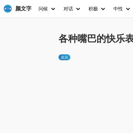
颜文字
问候
对话
积极
中性
各种嘴巴的快乐
高兴