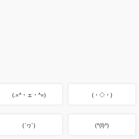
(.=^・ェ・^=)
(・◇・)
(´ヮ`)
(^(I)^)