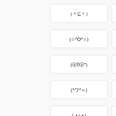
（＾⊆＾）
(☆^O^☆)
(ⓥꇳⓥ*)
(^ワ^＝)
( ◑ٹ◐)