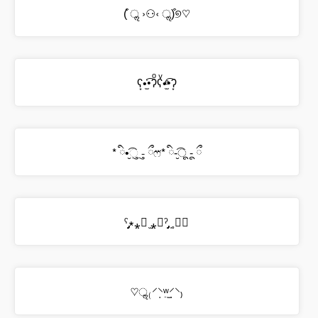
(͒ ॢ ›⚇‹ ॢ)͒୭♡
ʕ͙•̫͑͡•ʔͦʕͮ•̫ͤ͡•ʔ͙
* ི•̮͡ુ -ુ ྀෆ⃛* ི-̮͡ू -ू ྀ
ˁ̡̡̡∗⁎⃙ ̫⁎⃙ˀ̡̡̡ ̩˳♡⃝
♡ॢ₍⸍⸌̣ʷ̣̫⸍̣⸌₎