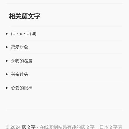
相关颜文字
(U・x・U) 狗
恋爱对象
亲吻的嘴唇
兴奋过头
心爱的眼神
© 2024
颜文字
- 在线复制粘贴有趣的颜文字，日本文字表