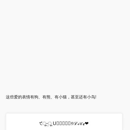
这些爱的表情有狗、有熊、有小猫，甚至还有小鸟!
੯ूᵕ̤ू U॒॒॒॒॒୭ℒℴѵℯ❤