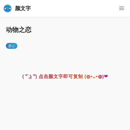
颜文字
动物之恋
爱心
( ͡° ͜ʖ ͡°) 点击颜文字即可复制 (◍•ᴗ•◍)❤