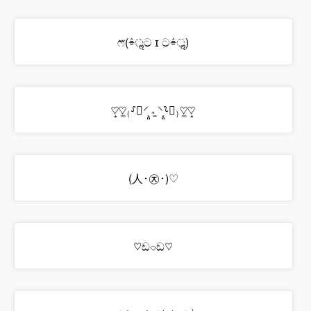
ෆ⃛(ٛ⌯ॢට ɪ ටٛ⌯ॢ)
♡͙♡͚₍⸉ॢ⸍͕͈ ˕̫ ⸌͔͈⸊ॢ₎♡͚♡͙
(人･㉨･)♡
♡ඩ⌔ඩ♡