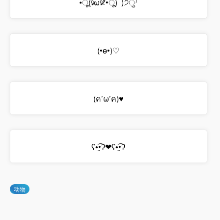
•ू(ᵒ̴̶̷ωᵒ̴̶̷*•ू) ​ )੭ु⁾
(•ө•)♡
(ฅ’ω’ฅ)​♥
ʕ•̫͡•ʔ❤ʕ•̫͡•ʔ
动物