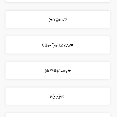
(♥ó㉨ò)ﾉ♡
Ϛ⃘๑•͡ .̫•๑꒜ℒℴѵℯ❤
(≚ᄌ≚)ℒℴѵℯ❤
ฅ ̳͒•ˑ̫• ̳͒ฅ♡