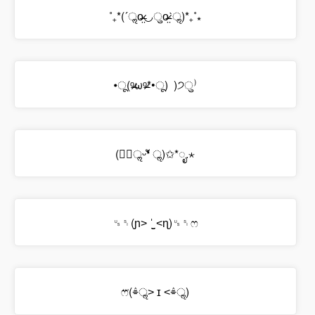
˚₊*(ˊॢo̶̶̷̤◡ुo̴̶̷̤ˋॢ)*₊˚⁎
•ू(ᵒ̴̶̷ωᵒ̴̶̷*•ू) ​ )੭ु⁾
(❛ัॢᵕ❛ั ॢ)✩*ೃ.⋆
␟␏(ɲ˃ ˈ̫̮ ˂ɳ)␟␏ෆ
ෆ⃛(ٛ⌯ॢ˃ ɪ ˂ٛ⌯ॢ)