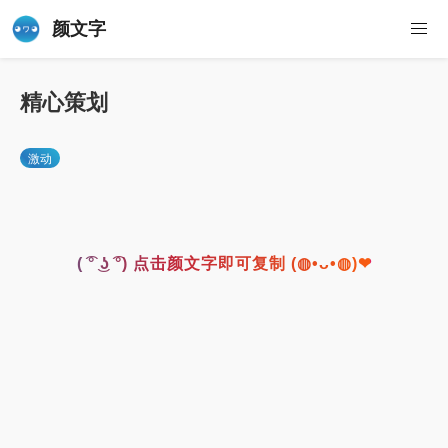
颜文字
精心策划
激动
( ͡° ͜ʖ ͡°) 点击颜文字即可复制 (◍•ᴗ•◍)❤