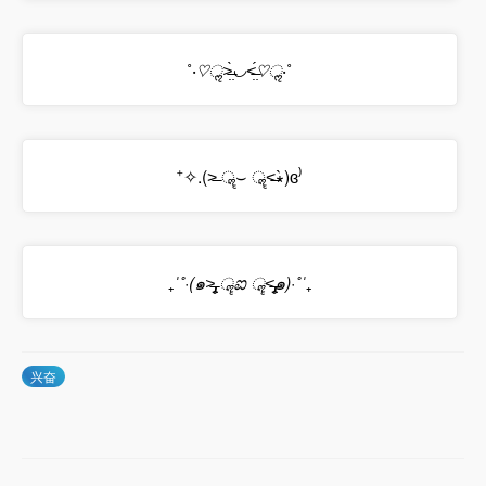
˚‧
♡ॢ˃̶̤̀◡˂̶̤́♡ॢ
‧˚
⁺✧.(˃̶ ॣ⌣ ॣ˂̶∗̀)ɞ⁾
₊
ˈ˚·(๑˃̶̡̢̥ ॣಐ ॣ˂̶̡̢̥๑)·˚ˈ
₊
兴奋