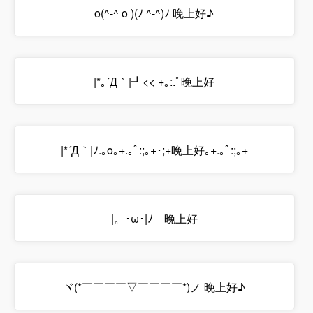
o(^-^ o )(ﾉ ^-^)ﾉ 晚上好♪
|*｡´Д｀|┛<< +｡:.ﾟ晚上好
|*´Д｀|ﾉ.｡ο｡+.｡ﾟ:;｡+･;+晚上好｡+.｡ﾟ:;｡+
|。･ω･|ﾉ 晚上好
ヾ(*￣￣￣￣▽￣￣￣￣*)ノ 晚上好♪