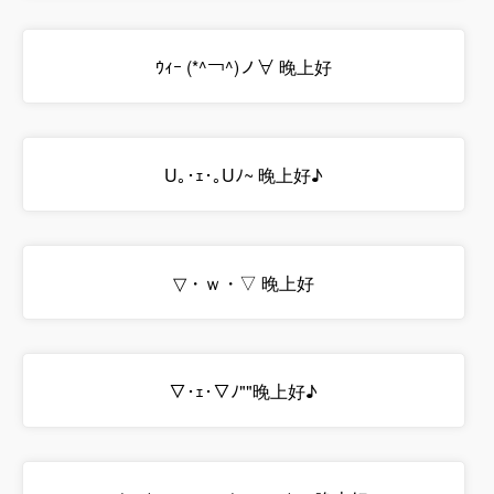
ｳｨｰ (*^￢^)ノ∀ 晚上好
U｡･ｪ･｡Uﾉ~ 晚上好♪
▽・ｗ・▽ 晚上好
▽･ｪ･▽ﾉ""晚上好♪