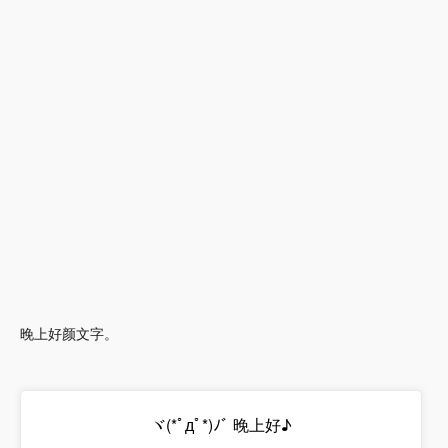
晚上好颜文字。
ヾ(*ﾟдﾟ*)ﾉﾞ 晚上好♪