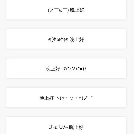
(ノ￣ω￣) 晚上好
ฅ(ΦωΦ)ฅ 晚上好
晚上好 ヾ(*>∀<*●)ﾉ
晚上好 ヽ(○・▽・○)ノ゛
U･ｪ･Uﾉ~ 晚上好