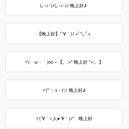
(｡･ｪ･)ﾉ(｡･ｪ･)ﾉ 晚上好♪
【晚上好】*´∀｀)ﾉ.+ﾟ*｡:ﾟ+
ヾ(ゝω・｀)oc＜【。:+* 晚上好 *+:。】
ヾ(*´・з・)ツ 晚上好♪
ヾ(´∀｀○人●´∀｀)ﾉ” 晚上好