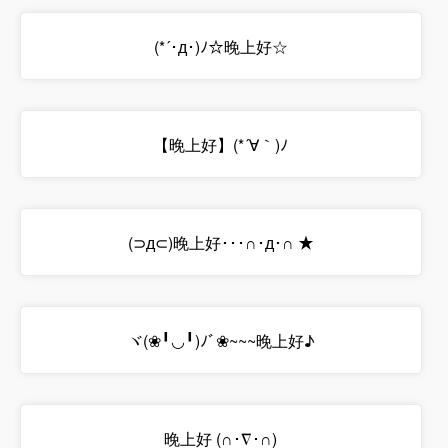
(*´･д･)ﾉ☆晚上好☆
【晚上好】(*´∀｀)ﾉ
(⊃д⊂)晚上好･･･∩･д･∩ ★
ヾ(❀╹◡╹)ﾉﾞ❀~~~晚上好♪
晚上好 (∩･∇･∩)