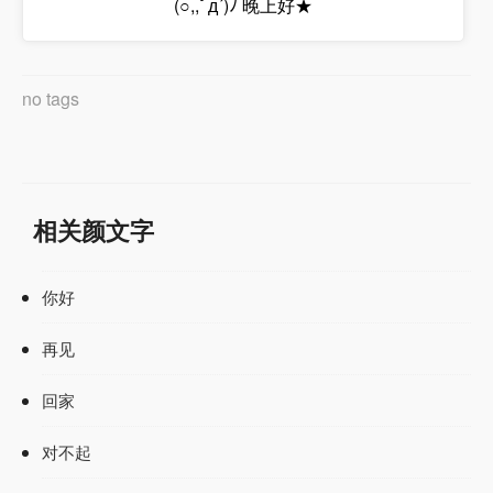
(○,,ﾟд´)ﾉ 晚上好★
no tags
相关颜文字
你好
再见
回家
对不起