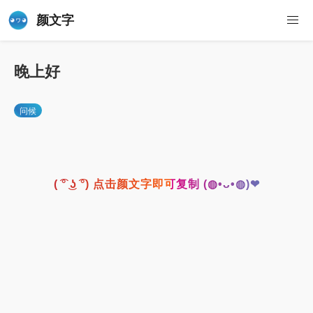
颜文字
晚上好
问候
( ͡° ͜ʖ ͡°) 点击颜文字即可复制 (◍•ᴗ•◍)❤