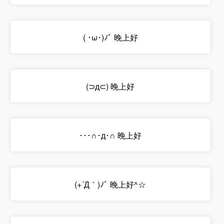
( ･ω･)ﾉﾞ 晚上好
(⊃д⊂) 晚上好
･･･∩･д･∩ 晚上好
(+´Д｀)ﾉﾞ 晚上好^☆