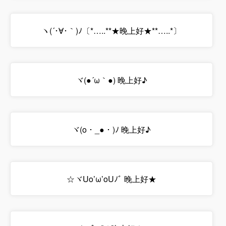
ヽ(´･∀･｀)ﾉ〔*…..**★晚上好★**…..*〕
ヾ(●´ω｀●) 晚上好♪
ヾ(o・_●・)ﾉ 晚上好♪
☆ヾUo’ω’oUﾉﾞ 晚上好★