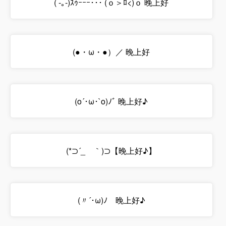
( -｡-)ｽｩｰｰｰ･･･ (ｏ＞ﾛ<)ｏ 晚上好
(●・ω・●）／ 晚上好
(o´･ω･`o)ﾉﾞ 晚上好♪
(*⊃´_ゝ｀)⊃【晚上好♪】
(〃´･ω)ﾉ 晚上好♪