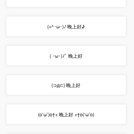
(=^･ω･)ﾉ 晚上好♪
( ･ω･)ﾉﾞ 晚上好
(⊃д⊂) 晚上好
(o’ω’)o†+ 晚上好 +†o(‘ω’o)