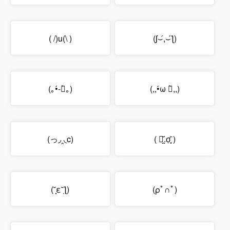
( /)u(\ )
(ʃ⌣́,⌣́ƪ)
(｡•́-ก̀｡)
(,,•́ω ก̀,,)
(っ◞‸◟c)
( つ᷄.̯σ̣̥᷅ )
(˘̩̩̩ε˘̩ƪ)
(ρﾟ∩ﾟ)