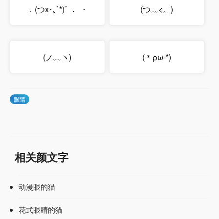
．(つx･｡`*)゜．・
(つ﹏<。)
(ノ﹏ヽ)
(＊ρω-*)
眼睛
相关颜文字
动漫眼的猫
花式眼睛的猫