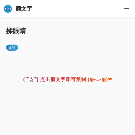
颜文字
揉眼睛
难过
( ͡° ͜ʖ ͡°) 点击颜文字即可复制 (◍•ᴗ•◍)❤