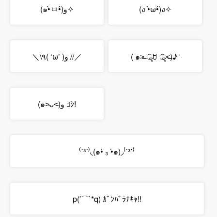
(๑•̀ㅂ•́)و✧
(ง •̀ω•́)ง✧
＼\٩( ‘ω’ )و //／
( ๑˃̶ ॣꇴ ॣ˂̶)♪⁺
(๑˃̵ᴗ˂̵)و ﾖｼ!
⁽˙³˙⁾◟(๑•́ ₃ •̀๑)◞⁽˙³˙⁾
p(′⌒`*q) ｶﾞﾝﾊﾞﾗﾅｷｬ!!