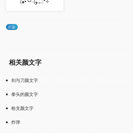
(๑•̀╰╯-)و.｡.:*✧
打架
相关颜文字
剑与刀颜文字
拳头的颜文字
枪支颜文字
炸弹