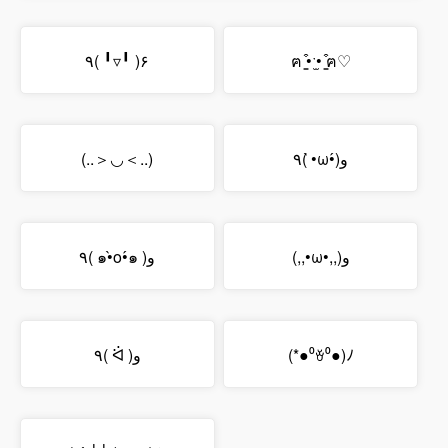
٩( ╹▿╹ )۶
ฅ ̳͒•ˑ̫• ̳͒ฅ♡
(..＞◡＜..)
٩( •̀ω•́)و
(,,•ω•,,)و
٩( ๑•̀o•́๑ )و
٩( ᐛ )و
(*●⁰ꈊ⁰●)ﾉ