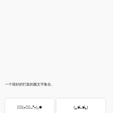
一个很好的打架的颜文字集合。
✺◟(∗❛ัᴗ❛ั∗)◞✺
(⁎⁍̴̛ᴗ⁍̴̛⁎)