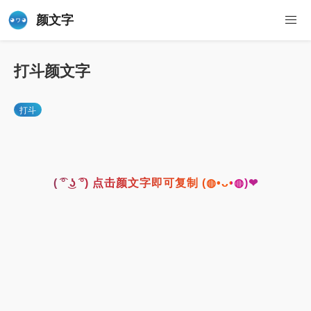
颜文字
打斗颜文字
打斗
( ͡° ͜ʖ ͡°) 点击颜文字即可复制 (◍•ᴗ•◍)❤