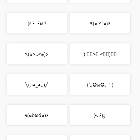
(ง •̀_•́)ง‼
٩(๑`^´๑)۶
٩(๑˃̵ᴗ˂̵๑)۶
( ๑॔˃̶◡ ˂̶๑॓)◞♡
╲(｡◕‿◕｡)╱
(´｡✪ω✪｡｀)
٩(๑òωó๑)۶
(•̀ᴗ•́)و ̑̑