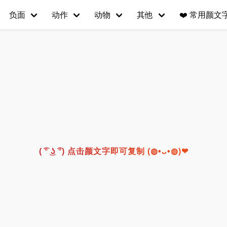
负面
动作
动物
其他
❤️
常用颜文字(
( ͡° ͜ʖ ͡°) 点击颜文字即可复制 (◍•ᴗ•◍)❤