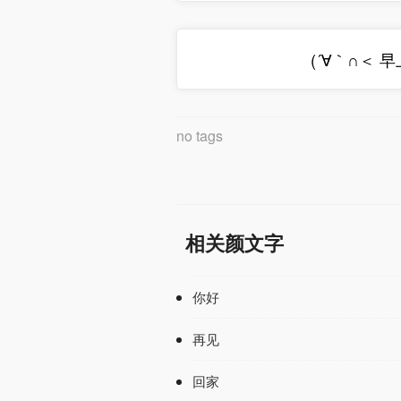
(´∀｀∩＜ 
no tags
相关颜文字
你好
再见
回家