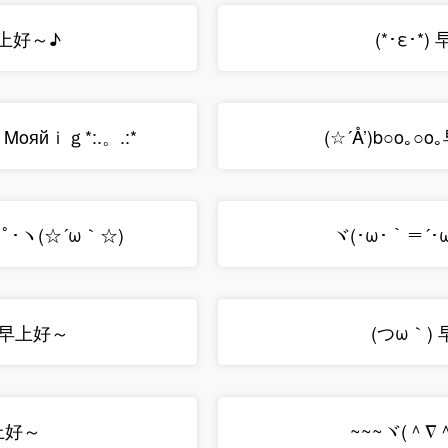
早上好～♪
(*･ε･*
ｄΜοяйｉｇ*:.。.:*
(☆´Å’)b○o｡○
･ﾟ･ヽ(☆´ω｀☆)
ヾ(･ω･｀＝´･
 早上好～
(つω｀)
早上好～
~~~ヾ(＾∇