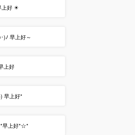
 早上好 ☀
ω･)ﾉ 早上好～
)/{早上好
๑) 早上好*
☆*早上好*☆*