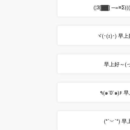
(¦3[▓▓] ─=≡Σ(((
ヾ(･(ｪ)･) 早上
早上好～(っ
٩(๑´0`๑)۶
(*˙︶˙*) 