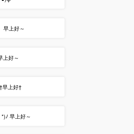
） 早上好～
♥ 早上好～
ﾉ†早上好†
ω｀*)ﾉ 早上好～