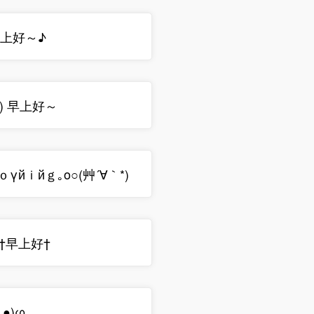
 早上好～♪
｡) 早上好～
ｏγйｉйｇ｡o○(艸´∀｀*)
ﾉ†早上好†
｀●)φ