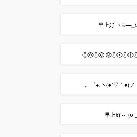
早上好 ヽ∋―_φ(
Ⓖⓞⓞⓓ Ⓜⓞⓡⓝⓘⓝⓖ
。゜+.ヽ(●´▽｀●)
早上好～ (o´_