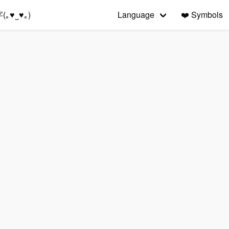
｡♥‿♥｡)
Language
❤️
Symbols