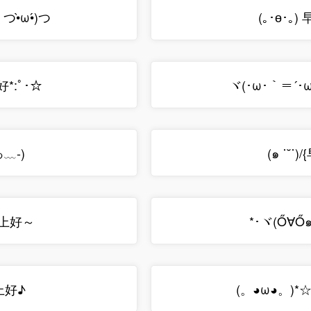
 つ•̀ω•́)つ
(｡･ө･｡)
好*:ﾟ･☆
ヾ(･ω･｀＝´･
﹏-)
(๑ ˙˘˙
 早上好～
*･ヾ(Ő∀Ő
早上好♪
(。◕ω◕。)*