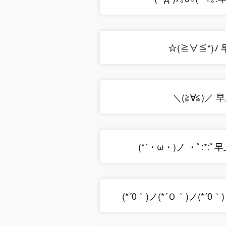
☆(≧∀≦*)ﾉ
＼(≧∀≦)／ 
(*´・ω・)ノ ・ﾟ:*:ﾟ
(*´0｀)ノ(*´Ｏ｀)ノ(*´0