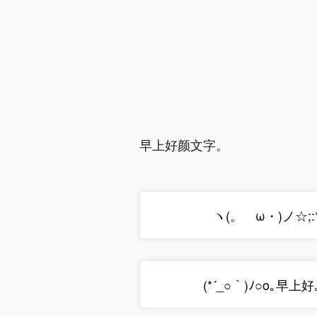
早上好颜文字。
ヽ(。ゝω・)ノ☆;:
(*´_○｀)ﾉ○o｡早上好