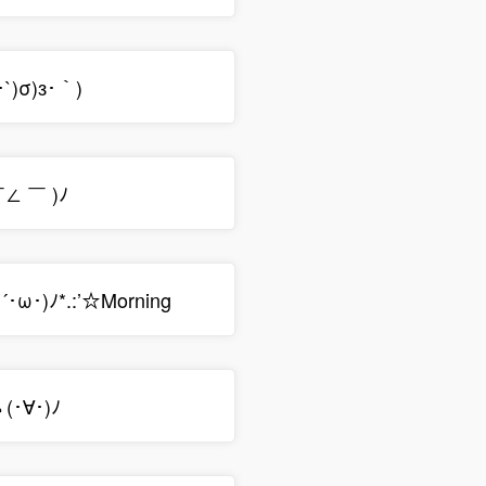
`)σ)з･｀)
∠ ￣ )ﾉ
･ω･)ﾉ*.:’☆Morning
･∀･)ﾉ