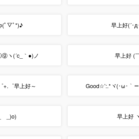
ﾟ▽ﾟ*)♪
早上好(´･д･
ヽ(´c_｀●)ノ
早上好 (￣
ノ゜+.゜早上好～
Good☆’:.*ヾ(･ω･｀＝´
 _)o)
早上好 ヽ(