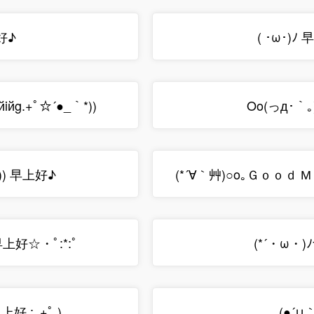
上好♪
( ･ω･)ﾉ
йiйg.+ﾟ☆´●_｀*))
Oo(っд･｀
○)) 早上好♪
(*´∀｀艸)○o｡Ｇｏｏｄ М
ﾟ早上好☆・ﾟ:*:ﾟ
(*´・ω・)
早上好.:｡+ﾟ )
(●´∪