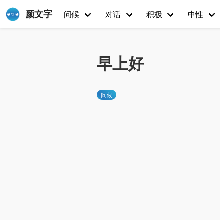
颜文字
问候
对话
积极
中性
早上好
问候