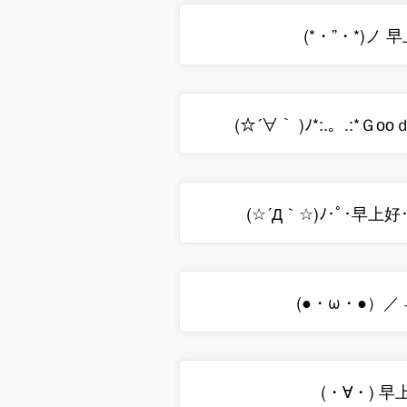
(*・”・*)ノ 
(☆´∀｀ )ﾉ*:.。.:*Ｇоо
(☆´Д｀☆)ﾉ･ﾟ･早上好
(●・ω・●）／
(・∀・) 