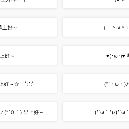
 早上好～
（ ＾ω＾
早上好～
♥(･ω･)
早上好～☆・ﾟ:*:ﾟ
(*´・ω・)
｀)ノ(*´Ｏ｀) 早上好～
(*´ω｀*)ﾉ(*´