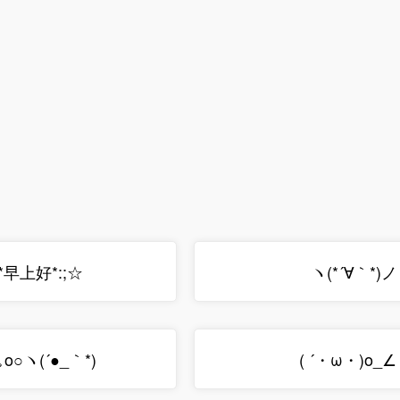
*早上好*:;☆
ヽ(*´∀｀*)
｡o○ヽ(´●_｀*)
( ´・ω・)o_