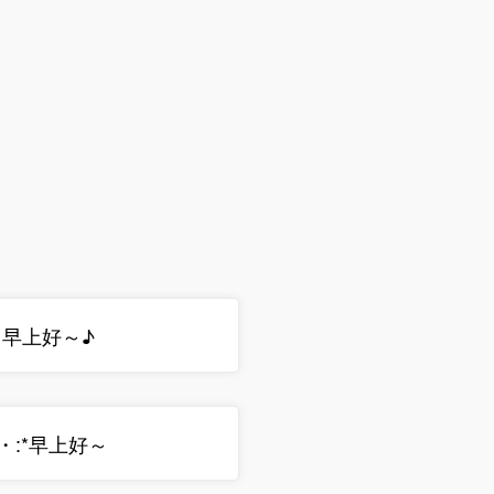
ノ 早上好～♪
∠・:*早上好～