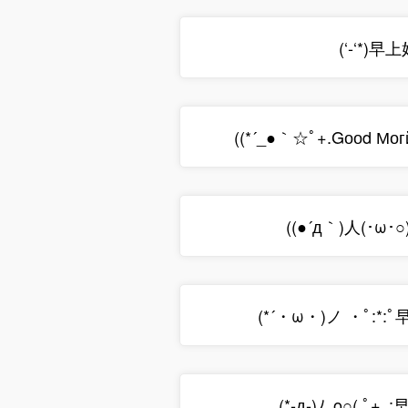
(‘-‘*)早
((*´_●｀☆ﾟ+.Gооd Мог
((●´д｀)人(･ω･
(*´・ω・)ノ ・ﾟ:*:
(*-д-)ﾉ｡o○( ﾟ+｡: