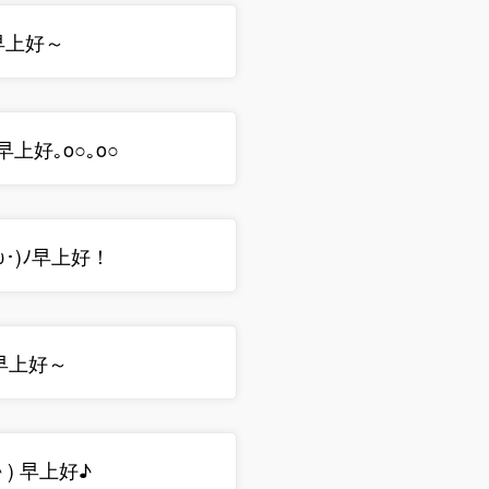
) 早上好～
o｡早上好｡o○｡o○
ω･)ﾉ早上好！
 早上好～
＾) 早上好♪