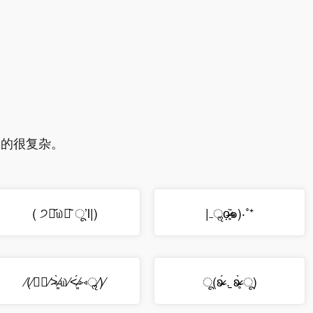
真的很复杂。
( ੭⌯᷄௰⌯᷅ ू’l|)
|₋ॢọ̶̶̷̥᷅๑)‧˚⁺
⁄(⁄⑅ॢ⁄˃̶͈̀⁄௰⁄˂̶͈́⁄⑅ॢ⁄)⁄
ू(ʚ̴̶̷́ .̠ ʚ̴̶̷̥̀ ू)