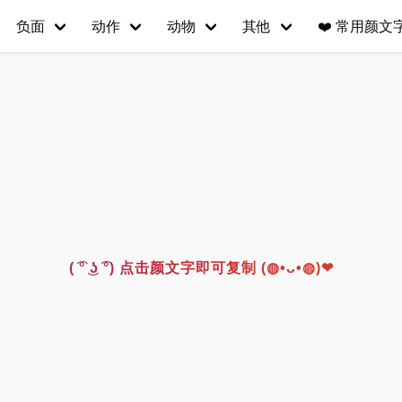
负面
动作
动物
其他
❤️
常用颜文字(
( ͡° ͜ʖ ͡°) 点击颜文字即可复制 (◍•ᴗ•◍)❤