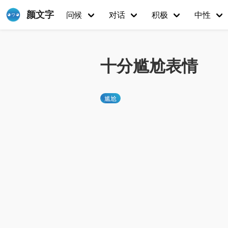
颜文字
问候
对话
积极
中性
十分尴尬表情
尴尬