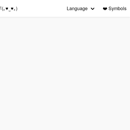
｡♥‿♥｡)
Language
❤️
Symbols