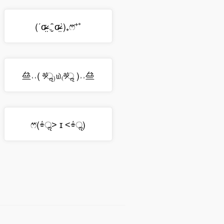
(ˊσ̴̶̷̤ ₋̮̑ σ̴̶̷̤ˋ)₊ෆ⃛⁺˚
亝˓˓( ª̷̛ॢ₎௰₍ª̷̛ॢ )˒˒亝
ෆ⃛(ٛ⌯ॢ˃ ɪ ˂ٛ⌯ॢ)