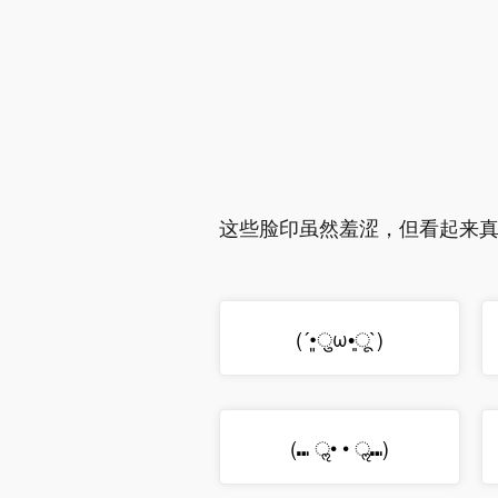
这些脸印虽然羞涩，但看起来
(´•͈ुω•͈ू`)
(⑉ ॢ• • ॢ⑉)