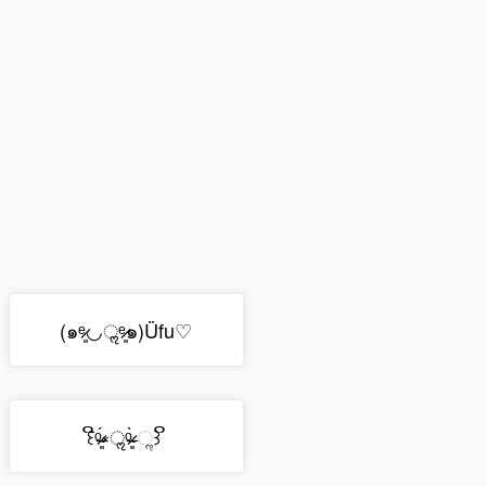
(๑ᵉ̷͈◡ॢᵉ̷͈๑)Üfu♡
꒰ີᵒ̴̶̷͈́༝ॢᵒ̴̶̷͈̀ ૢ꒱ ິ