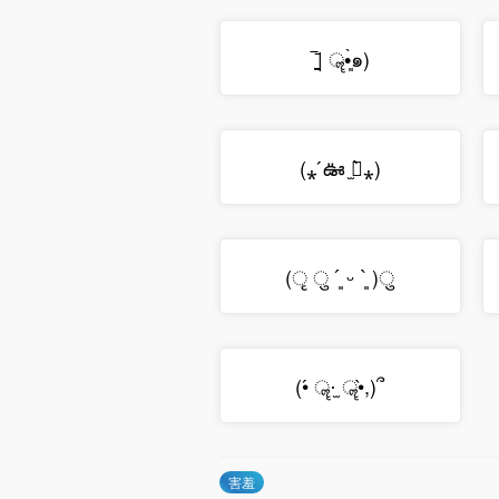
‾̠̠̠̠̠̠̠̄| ॣ•͈̀๑)
(⁎ ́ఊ ̫ఊ̀⁎)
(ृ ु ´͈ ᵕ `͈ )ु
(•́ ॣ·̫ ॣ•̀,)՞
害羞