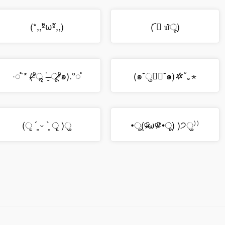
(*,,ºัωºั,,)
( ︠ु ௰︡ू)
(๑˘ु⑅ू˘๑)
｡⋆
·◌̊ˈ* (⁰̶̶̷ॢ ˙̶̮ ू⁰̴̷̷๑).°◌̊
✲ﾟ
(ृ ´͈ ᵕ `͈ ृ )ु
•ू(ᵒ̴̶̷᷄ωᵒ̴̶̷᷅*•ू) )੭ु⁾⁾