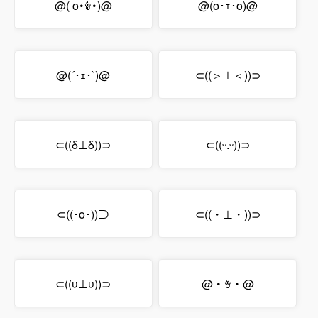
@( o･ꎴ･)@
@(o･ｪ･o)@
@(´･ｪ･`)@
⊂((＞⊥＜))⊃
⊂((δ⊥δ))⊃
⊂((ᵕ.ᵕ))⊃
⊂((･o･))⊃
⊂((・⊥・))⊃
⊂((υ⊥υ))⊃
@・ꈊ・@