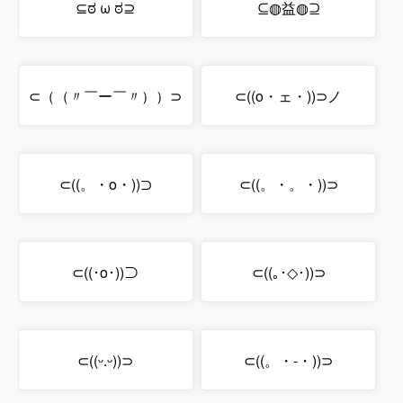
⊆ಠ ω ಠ⊇
⊆◍益◍⊇
⊂（（〃￣ー￣〃））⊃
⊂((o・ェ・))⊃ノ
⊂((。・o・))⊃
⊂((。・。・))⊃
⊂((･o･))⊃
⊂((｡･◇･))⊃
⊂((ᵕ.ᵕ))⊃
⊂((。・-・))⊃