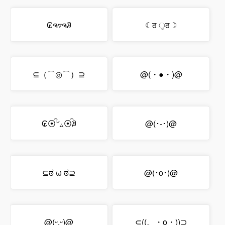
₢ຈ▿ຈꀣ
☾ठ ੁठ☽
⊆（⌒◎⌒）⊇
@(・●・)@
₢⦿͡㍕⦿͡ꀣ
@(･-･)@
⊆ಠ ω ಠ⊇
@(･o･)@
@(ᵕ.ᵕ)@
⊂((。・o・))⊃