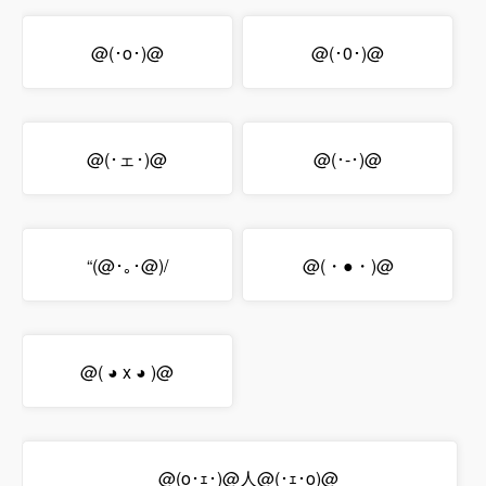
@(･o･)@
@(･0･)@
@(･ェ･)@
@(･-･)@
“(@･｡･@)/
@(・●・)@
@( ◕ x ◕ )@
ゞ@(o･ｪ･)@人@(･ｪ･o)@