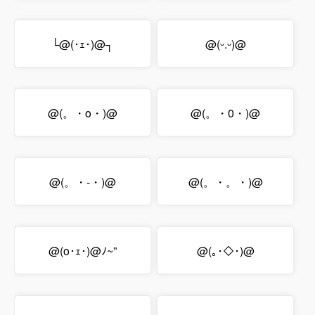
└@(･ｪ･)@┐
@(ᵕ.ᵕ)@
@(。・o・)@
@(。・0・)@
@(。・-・)@
@(。・。・)@
@(o･ｪ･)@ﾉ~”
@(｡･◇･)@