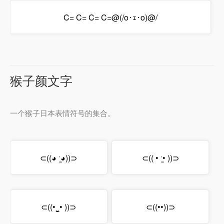
C= C= C= C=@(/o･ｪ･o)@/
猴子颜文字
一个猴子日本表情符号的集合。
⊂((◕ ˑ̫◕))⊃
⊂(( • ˑ̫• ))⊃
⊂((•‿̮• ))⊃
⊂((••))⊃