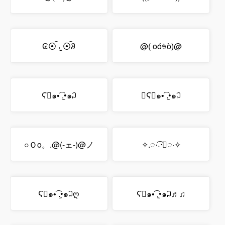
₢⦿͡ ˒̫̮ ⦿͡ꀣ
@( oóꎴò)@
Ϛ⃘๑•͡ .̫•๑꒜
Ϛ⃘๑•͡ .̫•๑꒜
○Ｏo。.@(-ェ-)@ノ
✧.
◌·͡˔·ོ◌
·✧
Ϛ⃘๑•͡ .̫•๑꒜ღ
Ϛ⃘๑•͡ .̫•๑꒜♬♫