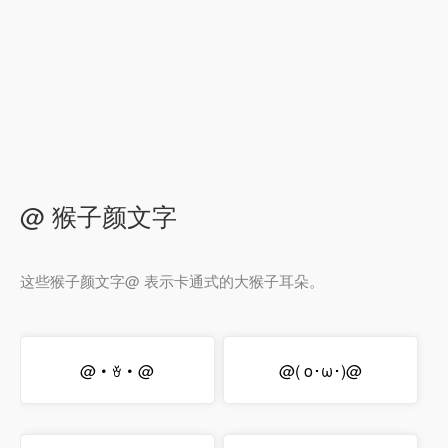
@ 猴子颜文字
这些猴子颜文字@ 表示卡通式的大猴子耳朵。
@・ꈊ・@
@( o･ω･)@