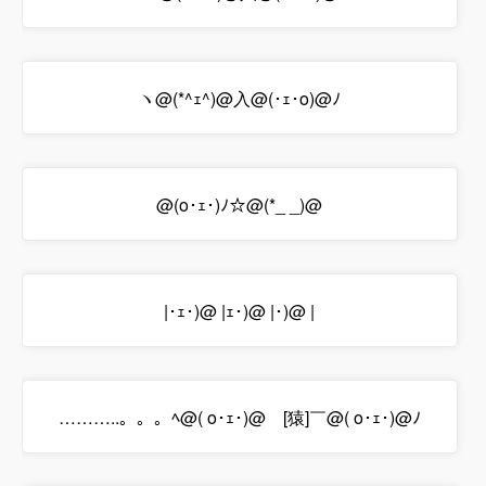
ヽ@(*^ｪ^)@入@(･ｪ･o)@ﾉ
@(o･ｪ･)ﾉ☆@(*_ _)@
|･ｪ･)@ |ｪ･)@ |･)@ |
………..。。。ﾍ@( o･ｪ･)@￣[猿]￣@( o･ｪ･)@ﾉ