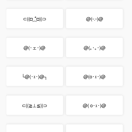
⊂((◘⁔̾̂̂◘))⊃
@(ᵕ.ᵕ)@
@(･ェ･)@
@(｡･｡･)@
└@(･ｪ･)@┐
@(o･ｪ･)@
⊂((≧⊥≦))⊃
@( o･ｪ･)@