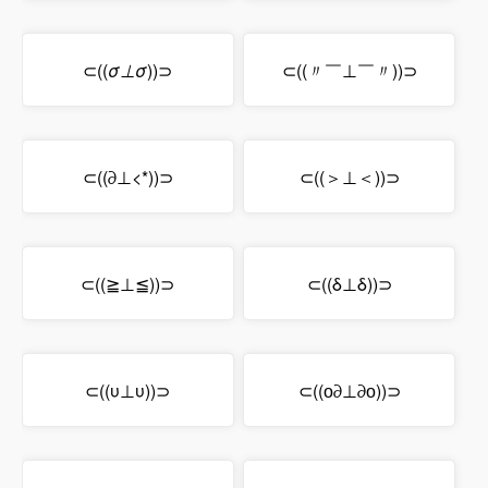
⊂((
σ⊥σ
))⊃
⊂((〃￣⊥￣〃))⊃
⊂((∂⊥<*))⊃
⊂((＞⊥＜))⊃
⊂((≧⊥≦))⊃
⊂((δ⊥δ))⊃
⊂((υ⊥υ))⊃
⊂((о∂⊥∂о))⊃