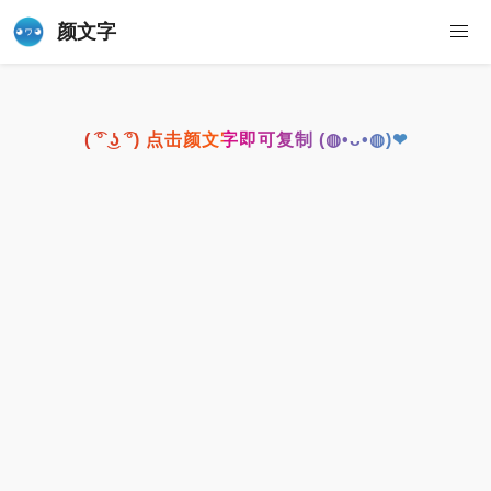
颜文字
( ͡° ͜ʖ ͡°) 点击颜文字即可复制 (◍•ᴗ•◍)❤