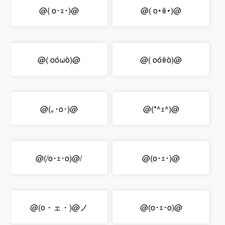
@( o･ｪ･)@
@( o･ꎴ･)@
@( oóωò)@
@( oóꎴò)@
@(｡･o･)@
@(*^ｪ^)@
@(/o･ｪ･o)@/
@(o･ｪ･)@
@(o・ェ・)@ノ
@(o･ｪ･o)@