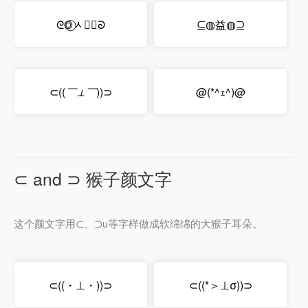
ᘓ◎⃝ᆺ◎⃝ᘐ
⊆◍益◍⊇
⊂((
￣⊥￣
))⊃
@(*^ｪ^)@
⊂ and ⊃ 猴子颜文字
这个颜文字用⊂、⊃u等字样做成软绵绵的大猴子耳朵。
⊂((・⊥・))⊃
⊂((*＞⊥σ))⊃