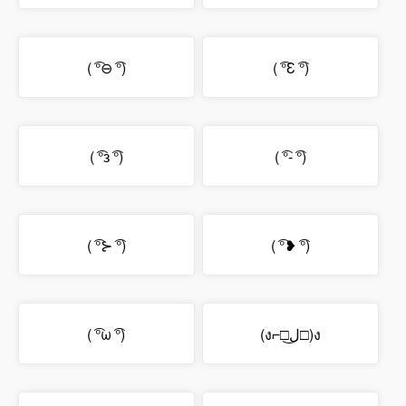
( ͡°⊖ ͡°)
( ͡°Ɛ ͡°)
( ͡°з ͡°)
( ͡°- ͡°)
( ͡°⊱ ͡°)
( ͡°❥ ͡°)
( ͡°ω ͡°)
(ง⌐□ل͜□)ง