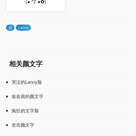
(◕ ワ ◕✿)
脸
Lenny
相关颜文字
哭泣的Lenny脸
耸耸肩的颜文字
疯狂的文字脸
攻击颜文字