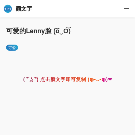
颜文字
可爱的Lenny脸 (͡o‿O͡)
可爱
( ͡° ͜ʖ ͡°) 点击颜文字即可复制 (◍•ᴗ•◍)❤