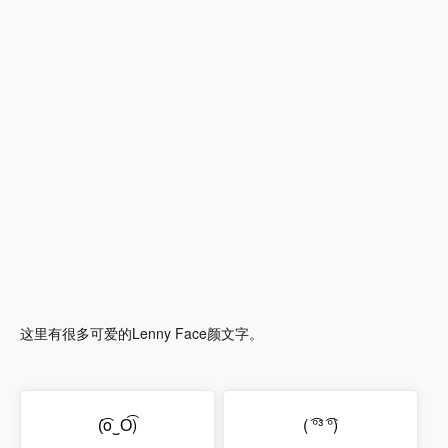
这里有很多可爱的Lenny Face颜文字。
(͡o‿O͡)
( ͡°³ ͡°)