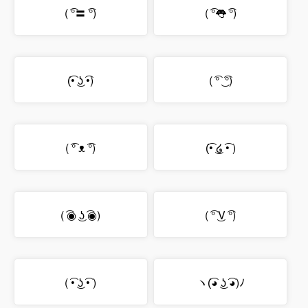
( ͡°〓 ͡°)
( ͡°👅 ͡°)
(͡• ͜ʖ ͡•)
( ͡° ͜ ͡°)
( ͡° ᴥ ͡°)
(͡• ͜໒ ͡• )
( ͡◉ ͜ʖ ͡◉)
( ͡° ͜V ͡°)
( ͡• ͜ʖ ͡• )
ヽ(͡◕ ͜ʖ ͡◕)ﾉ